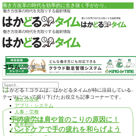
働き方改革の時代を効率的に生き抜く手がかり。
コラム
の記事一覧
は
かどる！コラムは、はかどるタイムが特に注目している
テーマについて掘り下げたお役立ち記事コーナーです。
働き方改革
アプリ・システム
人事・労務
調査・データ
手の疲労は肩や首のこりの原因に！
業界動向
ハンドケアで手の疲れを和らげよう
イベント