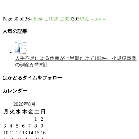
Page 30 of 36
« First
«
...
10
20
...
28
29
30
31
32
...
»
Last »
人気の記事
人手不足による倒産が上半期だけで182件、小規模事業
の倒産が約8割
はかどるタイムをフォロー
カレンダー
2026年8月
月
火
水
木
金
土
日
1
2
3
4
5
6
7
8
9
10
11
12
13
14
15
16