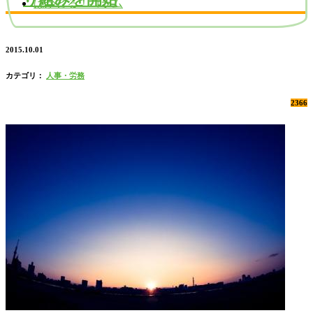
はかどる！コラム
2015.10.01
カテゴリ：
人事・労務
2366