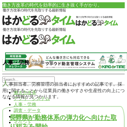
働き方改革の時代を効率的に生き抜く手がかり。
人事・労務
の記事一覧
人
事担当者、労務管理の担当者におすすめの記事です。採
用に関することから従業員の働きやすさや生産性の向上につ
働き方改革
ながる情報が見つかります。
アプリ・システム
人事・労務
調査・データ
業界動向
長野県が勤務体系の弾力化へ向けた取
イベント
り組みを開始