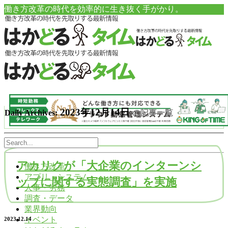
働き方改革の時代を効率的に生き抜く手がかり。
2023年12月14日
Daily Archives:
の記事一覧
アカリクが「大企業のインターンシ
働き方改革
アプリ・システム
ップに関する実態調査」を実施
人事・労務
調査・データ
業界動向
イベント
2023.12.14