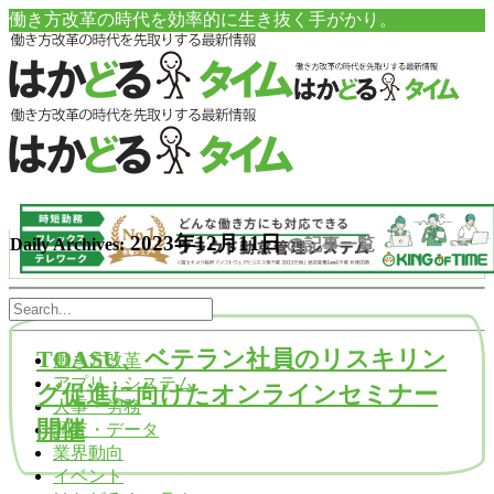
働き方改革の時代を効率的に生き抜く手がかり。
2023年12月11日
Daily Archives:
の記事一覧
TOASU、ベテラン社員のリスキリン
働き方改革
アプリ・システム
グ促進に向けたオンラインセミナー
人事・労務
開催
調査・データ
業界動向
イベント