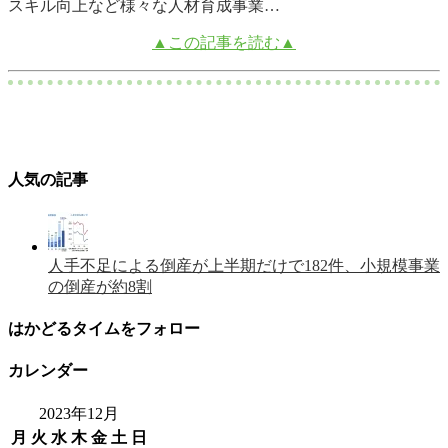
スキル向上など様々な人材育成事業…
▲この記事を読む▲
人気の記事
人手不足による倒産が上半期だけで182件、小規模事業
の倒産が約8割
はかどるタイムをフォロー
カレンダー
2023年12月
月
火
水
木
金
土
日