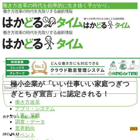
働き方改革の時代を効率的に生き抜く手がかり。
極小企業が「いい仕事いい家庭つぎつ
ぎとちぎ宣言」に認定される！
働き方改革
アプリ・システム
人事・労務
カテゴリ：
社会・事件
調査・データ
業界動向
2353
イベント
2015.06.12