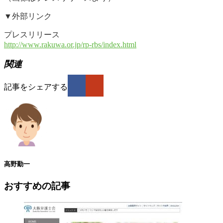
▼外部リンク
プレスリリース
http://www.rakuwa.or.jp/rp-rbs/index.html
関連
記事をシェアする
高野勤一
おすすめの記事