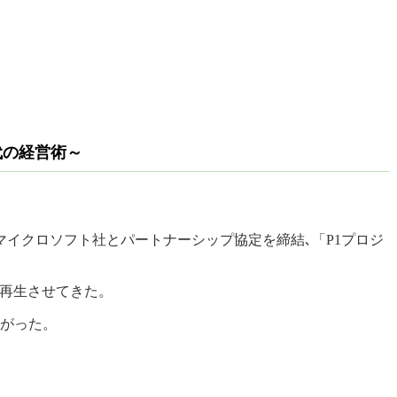
代の経営術～
イクロソフト社とパートナーシップ協定を締結､「P1プロジ
を再生させてきた。
上がった。