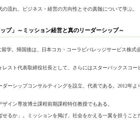
代の流れ、ビジネス・経営の方向性とその真髄について学ぶ。
シップ」～ミッション経営と真のリーダーシップ～
ールに留学。帰国後は、日本コカ・コーラビバレッジサービス株
オンフォレスト代表取締役社長として、さらにはスターバックスコ
ップコンサルティングを設立、代表である。2012年より約1年間産業革
スデザイン専攻博士課程前期課程特任教授でもある。
ばせるか」。ミッションを掲げ、社会をかえる一翼を担うこと