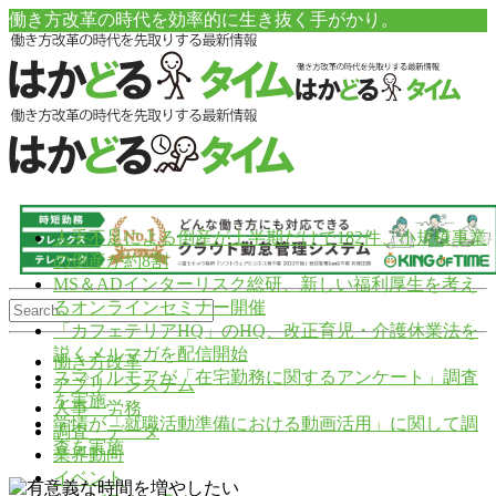
働き方改革の時代を効率的に生き抜く手がかり。
人手不足による倒産が上半期だけで182件、小規模事業
の倒産が約8割
MS＆ADインターリスク総研、新しい福利厚生を考え
るオンラインセミナー開催
「カフェテリアHQ」のHQ、改正育児・介護休業法を
説くメルマガを配信開始
働き方改革
スマイルモアが「在宅勤務に関するアンケート」調査
アプリ・システム
を実施
人事・労務
学情が「就職活動準備における動画活用」に関して調
調査・データ
査を実施
業界動向
イベント