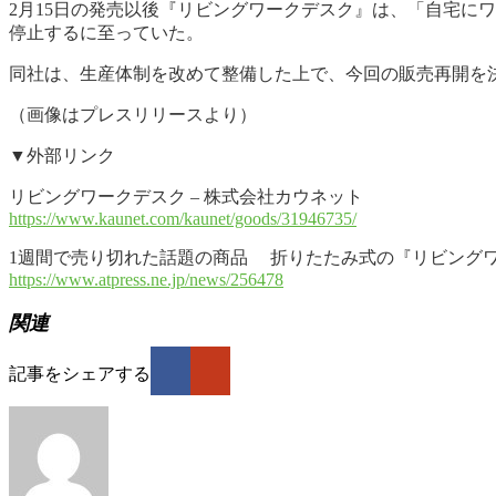
2月15日の発売以後『リビングワークデスク』は、「自宅に
停止するに至っていた。
同社は、生産体制を改めて整備した上で、今回の販売再開を決
（画像はプレスリリースより）
▼外部リンク
リビングワークデスク – 株式会社カウネット
https://www.kaunet.com/kaunet/goods/31946735/
1週間で売り切れた話題の商品 折りたたみ式の『リビングワークデ
https://www.atpress.ne.jp/news/256478
関連
記事をシェアする