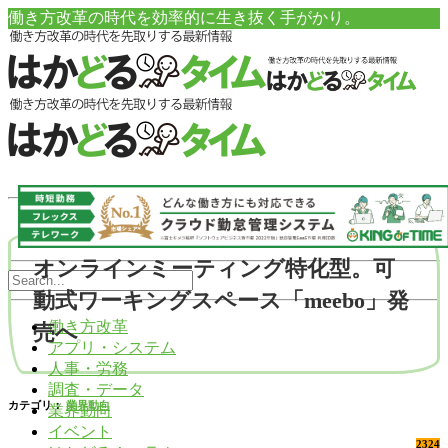
働き方改革の時代を効率的に生き抜く手がかり。
オンラインミーティング特化型。可
動式ワーキングスペース「meebo」発
働き方改革
売へ
アプリ・システム
人事・労務
調査・データ
カテゴリ：
業界動向
業界動向
イベント
2324