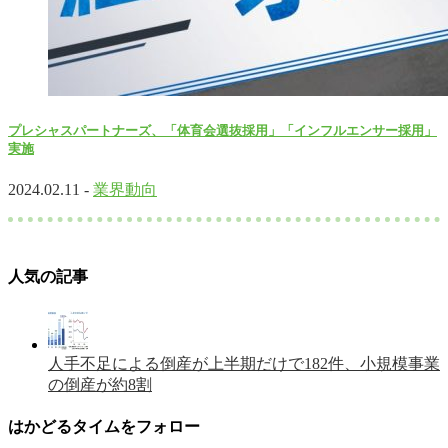
プレシャスパートナーズ、「体育会選抜採用」「インフルエンサー採用」
実施
2024.02.11 -
業界動向
人気の記事
人手不足による倒産が上半期だけで182件、小規模事業
の倒産が約8割
はかどるタイムをフォロー