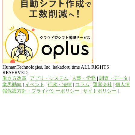
HumanTechnologies, Inc. hakadoru time ALL RIGHTS
RESERVED
働き方改革
|
アプリ・システム
|
人事・労務
|
調査・データ
|
業界動向
|
イベント
|
行政・法律
|
コラム
|
運営会社
|
個人情
報保護方針・プライバシーポリシー
|
サイトポリシー
|