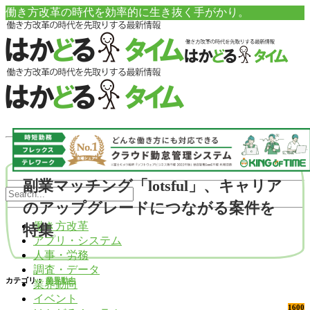
働き方改革の時代を効率的に生き抜く手がかり。
副業マッチング「lotsful」、キャリア
のアップグレードにつながる案件を
働き方改革
特集
アプリ・システム
人事・労務
調査・データ
カテゴリ：
業界動向
業界動向
イベント
1600