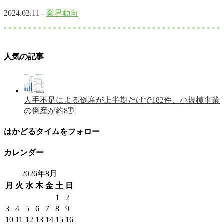
2024.02.11 -
業界動向
人気の記事
人手不足による倒産が上半期だけで182件、小規模事業
の倒産が約8割
はかどるタイムをフォロー
カレンダー
2026年8月
月
火
水
木
金
土
日
1
2
3
4
5
6
7
8
9
10
11
12
13
14
15
16