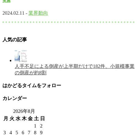
実施
2024.02.11 -
業界動向
人気の記事
人手不足による倒産が上半期だけで182件、小規模事業
の倒産が約8割
はかどるタイムをフォロー
カレンダー
2026年8月
月
火
水
木
金
土
日
1
2
3
4
5
6
7
8
9