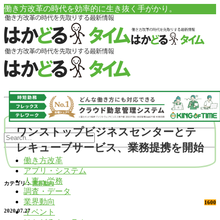
働き方改革の時代を効率的に生き抜く手がかり。
ワンストップビジネスセンターとテ
レキューブサービス、業務提携を開始
働き方改革
アプリ・システム
人事・労務
カテゴリ：
業界動向
調査・データ
業界動向
1600
イベント
2020.07.27