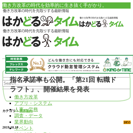
働き方改革の時代を効率的に生き抜く手がかり。
指名承諾率も公開。「第21回 転職ド
ラフト」、開催結果を発表
働き方改革
アプリ・システム
人事・労務
カテゴリ：
業界動向
調査・データ
業界動向
1855
イベント
2019.10.19