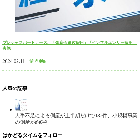
プレシャスパートナーズ、「体育会選抜採用」「インフルエンサー採用」
実施
2024.02.11 -
業界動向
人気の記事
人手不足による倒産が上半期だけで182件、小規模事業
の倒産が約8割
はかどるタイムをフォロー