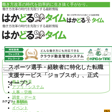
働き方改革の時代を効率的に生き抜く手がかり。
スポーツ選手・経験者に特化した転職
支援サービス「ジョブスポ」、正式
働き方改革
オープン
アプリ・システム
人事・労務
調査・データ
カテゴリ：
業界動向
業界動向
イベント
1925