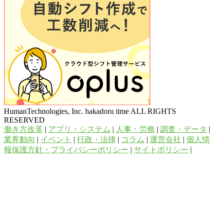
HumanTechnologies, Inc. hakadoru time ALL RIGHTS
RESERVED
働き方改革
|
アプリ・システム
|
人事・労務
|
調査・データ
|
業界動向
|
イベント
|
行政・法律
|
コラム
|
運営会社
|
個人情
報保護方針・プライバシーポリシー
|
サイトポリシー
|