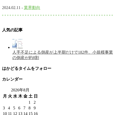
2024.02.11 -
業界動向
人気の記事
人手不足による倒産が上半期だけで182件、小規模事業
の倒産が約8割
はかどるタイムをフォロー
カレンダー
2026年8月
月
火
水
木
金
土
日
1
2
3
4
5
6
7
8
9
10
11
12
13
14
15
16