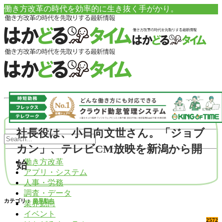
働き方改革の時代を効率的に生き抜く手がかり。
社長役は、小日向文世さん。「ジョブ
カン」、テレビCM放映を新潟から開
働き方改革
始
アプリ・システム
人事・労務
調査・データ
カテゴリ：
業界動向
業界動向
イベント
2572