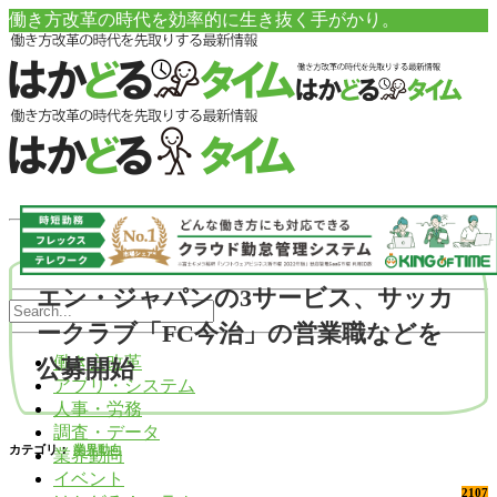
働き方改革の時代を効率的に生き抜く手がかり。
エン・ジャパンの3サービス、サッカ
ークラブ「FC今治」の営業職などを
働き方改革
公募開始
アプリ・システム
人事・労務
調査・データ
カテゴリ：
業界動向
業界動向
イベント
2107