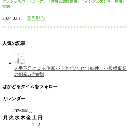
プレシャスパートナーズ、「体育会選抜採用」「インフルエンサー採用」
実施
2024.02.11 -
業界動向
人気の記事
人手不足による倒産が上半期だけで182件、小規模事業
の倒産が約8割
はかどるタイムをフォロー
カレンダー
2026年8月
月
火
水
木
金
土
日
1
2