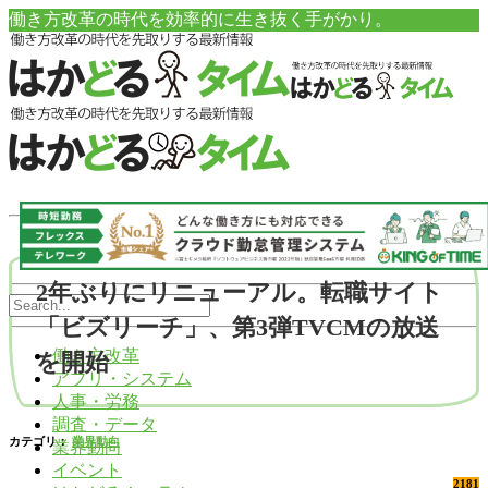
働き方改革の時代を効率的に生き抜く手がかり。
2年ぶりにリニューアル。転職サイト
「ビズリーチ」、第3弾TVCMの放送
働き方改革
を開始
アプリ・システム
人事・労務
調査・データ
カテゴリ：
業界動向
業界動向
イベント
2181