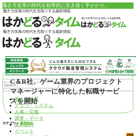
働き方改革の時代を効率的に生き抜く手がかり。
C＆R社、ゲーム業界のプロジェクト
マネージャーに特化した転職サービ
働き方改革
スを開始
アプリ・システム
人事・労務
調査・データ
カテゴリ：
業界動向
業界動向
イベント
1896