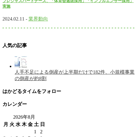
プレシャスパートナーズ、「体育会選抜採用」「インフルエンサー採用」
実施
2024.02.11 -
業界動向
人気の記事
人手不足による倒産が上半期だけで182件、小規模事業
の倒産が約8割
はかどるタイムをフォロー
カレンダー
2026年8月
月
火
水
木
金
土
日
1
2