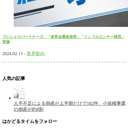
プレシャスパートナーズ、「体育会選抜採用」「インフルエンサー採用」
実施
2024.02.11 -
業界動向
人気の記事
人手不足による倒産が上半期だけで182件、小規模事業
の倒産が約8割
はかどるタイムをフォロー