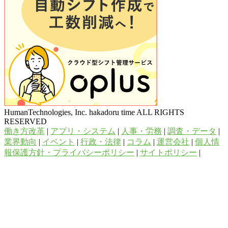
HumanTechnologies, Inc. hakadoru time ALL RIGHTS
RESERVED
働き方改革
|
アプリ・システム
|
人事・労務
|
調査・データ
|
業界動向
|
イベント
|
行政・法律
|
コラム
|
運営会社
|
個人情
報保護方針・プライバシーポリシー
|
サイトポリシー
|