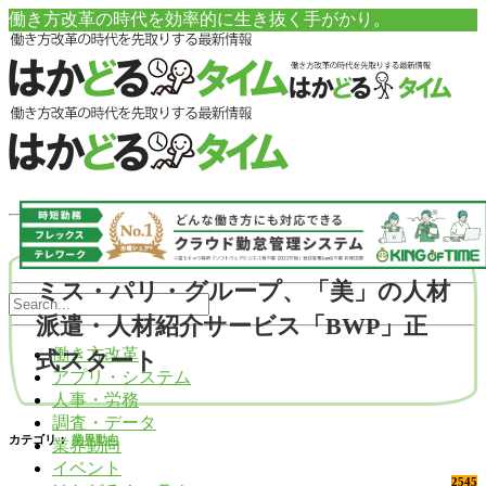
働き方改革の時代を効率的に生き抜く手がかり。
ミス・パリ・グループ、「美」の人材
派遣・人材紹介サービス「BWP」正
働き方改革
式スタート
アプリ・システム
人事・労務
調査・データ
カテゴリ：
業界動向
業界動向
イベント
2545