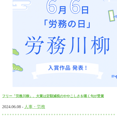
フリー「労務川柳」、大賞は定額減税のややこしさを嘆く句が受賞
2024.06.08 -
人事・労務