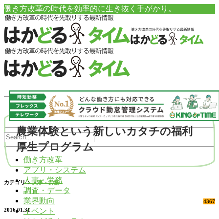
働き方改革の時代を効率的に生き抜く手がかり。
農業体験という新しいカタチの福利
厚生プログラム
働き方改革
アプリ・システム
人事・労務
カテゴリ：
人事・労務
調査・データ
業界動向
4367
イベント
2016.01.31