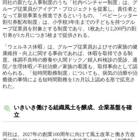
同社の新たな人事制度のうち「社内ベンチャー制度」は、グ
ループ従業員がアイデア・プロジェクトを提案し、責任者と
なって新規事業を推進できるというもの。「ベビーシッター
割引券配布制度」は、小学校3年生までの子どもを持つグル
ープ従業員を対象とする制度であり、1枚あたり2,200円の割
引券が1カ月につき5枚まで提供される。
「ウェルネス休暇」は、グループ従業員およびその家族の健
康維持・向上に関する事由であれば、休暇を取得できる制
度。体調不良時の療養や人間ドック／婦人科検診の受診、通
院／生理休暇／不妊治療／家族の看護も、取得事由として認
められる。「短時間勤務制度」についても、病気の治療や治
癒後の事情による短時間勤務を1カ月以上認める形で拡充さ
れた。
いきいき働ける組織風土を醸成、企業基盤を確
立
同社は、2027年の創業100周年に向けて風土改革と働き方改