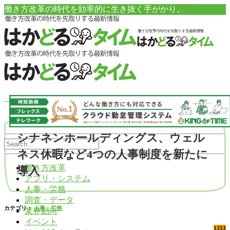
働き方改革の時代を効率的に生き抜く手がかり。
シナネンホールディングス、ウェル
ネス休暇など4つの人事制度を新たに
働き方改革
導入
アプリ・システム
人事・労務
調査・データ
カテゴリ：
人事・労務
業界動向
イベント
1353