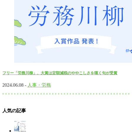
フリー「労務川柳」、大賞は定額減税のややこしさを嘆く句が受賞
2024.06.08 -
人事・労務
人気の記事