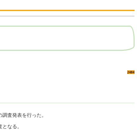
2484
の調査発表を行った。
査となる。