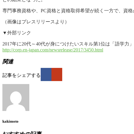
専門事務資格や、PC資格と資格取得希望が続く一方で、資格
（画像はプレスリリースより）
▼外部リンク
2017年に20代～40代が身につけたいスキル第1位は「語学
http://corp.en-japan.com/newsrelease/2017/3450.html
関連
記事をシェアする
kakimoto