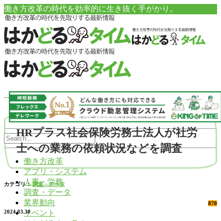
働き方改革の時代を効率的に生き抜く手がかり。
HRプラス社会保険労務士法人が社労
士への業務の依頼状況などを調査
働き方改革
アプリ・システム
人事・労務
カテゴリ：
調査・データ
調査・データ
業界動向
870
イベント
2024.03.30