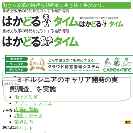
働き方改革の時代を効率的に生き抜く手がかり。
「ミドルシニアのキャリア開発の実
態調査」を実施
働き方改革
アプリ・システム
人事・労務
カテゴリ：
調査・データ
調査・データ
業界動向
977
イベント
2024.02.28