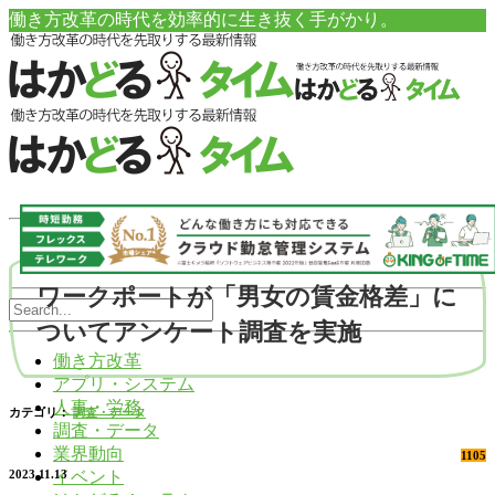
働き方改革の時代を効率的に生き抜く手がかり。
ワークポートが「男女の賃金格差」に
ついてアンケート調査を実施
働き方改革
アプリ・システム
人事・労務
カテゴリ：
調査・データ
調査・データ
業界動向
1105
イベント
2023.11.13