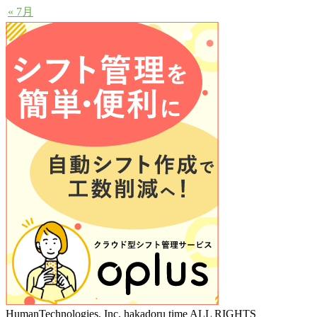
« 7月
HumanTechnologies, Inc. hakadoru time ALL RIGHTS