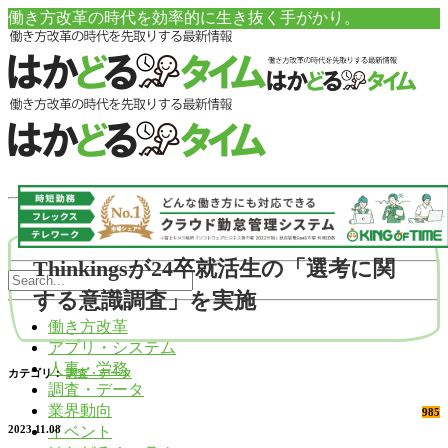
働き方改革の時代を効率的に生き抜く手がかり。
Thinkingsが24卒就活生の「選考に関
する意識調査」を実施
働き方改革
アプリ・システム
人事・労務
カテゴリ：
調査・データ
調査・データ
業界動向
985
イベント
2023.11.08