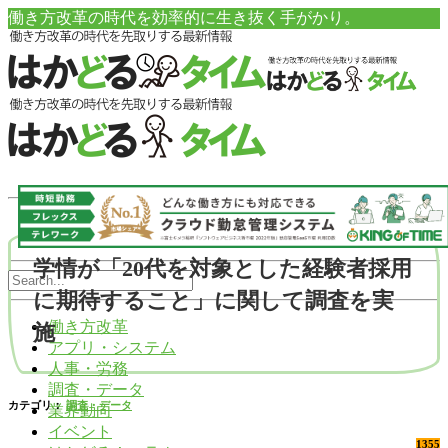
働き方改革の時代を効率的に生き抜く手がかり。
学情が「20代を対象とした経験者採用
に期待すること」に関して調査を実
働き方改革
施
アプリ・システム
人事・労務
調査・データ
カテゴリ：
調査・データ
業界動向
イベント
1355