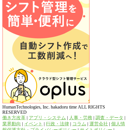
HumanTechnologies, Inc. hakadoru time ALL RIGHTS
RESERVED
働き方改革
|
アプリ・システム
|
人事・労務
|
調査・データ
|
業界動向
|
イベント
|
行政・法律
|
コラム
|
運営会社
|
個人情
報保護方針・プライバシーポリシー
|
サイトポリシー
|