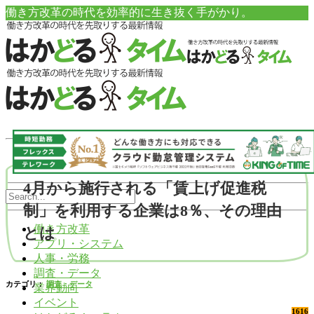
働き方改革の時代を効率的に生き抜く手がかり。
4月から施行される「賃上げ促進税
制」を利用する企業は8％、その理由
働き方改革
とは
アプリ・システム
人事・労務
調査・データ
カテゴリ：
調査・データ
業界動向
イベント
1616