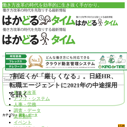
働き方改革の時代を効率的に生き抜く手がかり。
7割近くが「厳しくなる」。日経HR、
転職エージェントに2021年の中途採用
働き方改革
を訊く
アプリ・システム
人事・労務
調査・データ
カテゴリ：
調査・データ
業界動向
イベント
1729