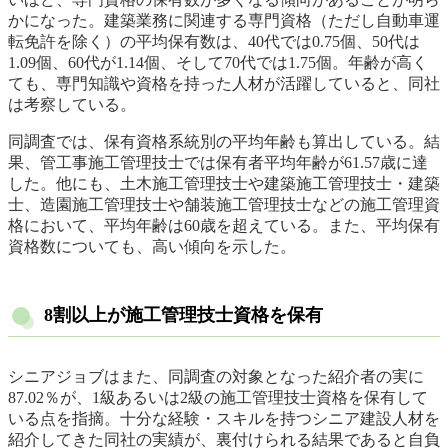
かになった。建築業務に関連する専門資格（ただし自動車運
転免許を除く）の平均保有数は、40代では0.75個、50代は
1.09個、60代が1.14個、そして70代では1.75個。年齢が高く
ても、専門知識や資格を持った人材が活躍していると、同社
は考察している。
同調査では、保有資格系統別の平均年齢も算出している。結
果、管工事施工管理技士では保有者平均年齢が61.57歳に達
した。他にも、土木施工管理技士や建築施工管理技士・建築
士、造園施工管理技士や舗装施工管理技士などの施工管理資
格において、平均年齢は60歳を超えている。また、平均保有
資格数についても、高い傾向を示した。
8割以上が施工管理技士資格を保有
シニアジョブはまた、同調査の対象となった紹介者の実に
87.02％が、1級あるいは2級の施工管理技士資格を保有して
いる点を指摘。十分な経験・スキルを持つシニア建設人材を
紹介してきた同社の実績が、裏付けられる結果であると自負