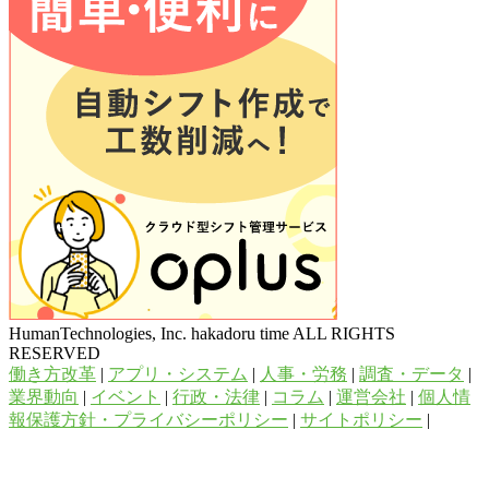
HumanTechnologies, Inc. hakadoru time ALL RIGHTS
RESERVED
働き方改革
|
アプリ・システム
|
人事・労務
|
調査・データ
|
業界動向
|
イベント
|
行政・法律
|
コラム
|
運営会社
|
個人情
報保護方針・プライバシーポリシー
|
サイトポリシー
|