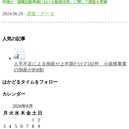
学情が「就職活動準備における動画活用」に関して調査を実施
2024.06.29 -
調査・データ
人気の記事
人手不足による倒産が上半期だけで182件、小規模事業
の倒産が約8割
はかどるタイムをフォロー
カレンダー
2026年8月
月
火
水
木
金
土
日
1
2
3
4
5
6
7
8
9