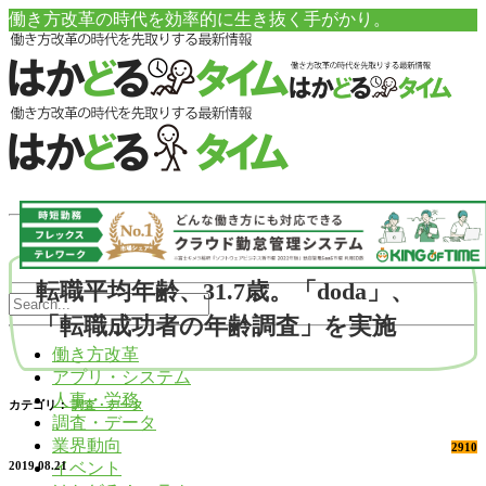
働き方改革の時代を効率的に生き抜く手がかり。
転職平均年齢、31.7歳。「doda」、
「転職成功者の年齢調査」を実施
働き方改革
アプリ・システム
人事・労務
カテゴリ：
調査・データ
調査・データ
業界動向
2910
イベント
2019.08.21