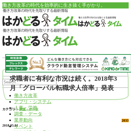
働き方改革の時代を効率的に生き抜く手がかり。
求職者に有利な市況は続く。2018年3
月「グローバル転職求人倍率」発表
働き方改革
アプリ・システム
人事・労務
カテゴリ：
調査・データ
調査・データ
業界動向
2033
イベント
2018.05.01