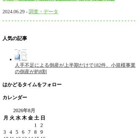
2024.06.29 -
調査・データ
人気の記事
人手不足による倒産が上半期だけで182件、小規模事業
の倒産が約8割
はかどるタイムをフォロー
カレンダー
2026年8月
月
火
水
木
金
土
日
1
2
3
4
5
6
7
8
9