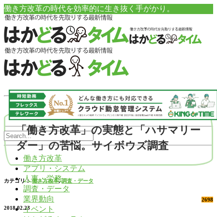
働き方改革の時代を効率的に生き抜く手がかり。
「働き方改革」の実態と「ハサマリー
ダー」の苦悩。サイボウズ調査
働き方改革
アプリ・システム
人事・労務
カテゴリ：
働き方改革
,
調査・データ
調査・データ
業界動向
2698
イベント
2018.02.23