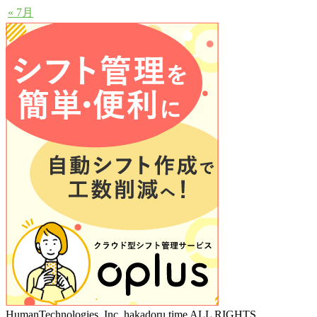
« 7月
HumanTechnologies, Inc. hakadoru time ALL RIGHTS