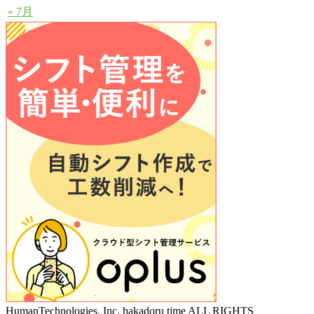
« 7月
HumanTechnologies, Inc. hakadoru time ALL RIGHTS