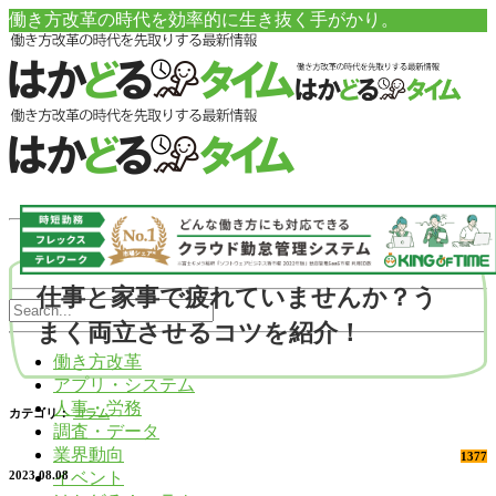
働き方改革の時代を効率的に生き抜く手がかり。
仕事と家事で疲れていませんか？う
まく両立させるコツを紹介！
働き方改革
アプリ・システム
人事・労務
カテゴリ：
コラム
調査・データ
業界動向
1377
イベント
2023.08.08