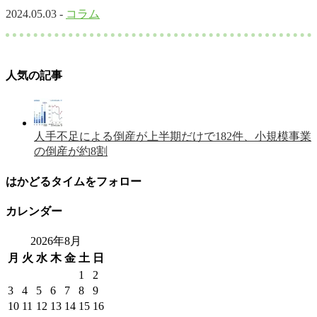
2024.05.03 -
コラム
人気の記事
人手不足による倒産が上半期だけで182件、小規模事業
の倒産が約8割
はかどるタイムをフォロー
カレンダー
2026年8月
月
火
水
木
金
土
日
1
2
3
4
5
6
7
8
9
10
11
12
13
14
15
16