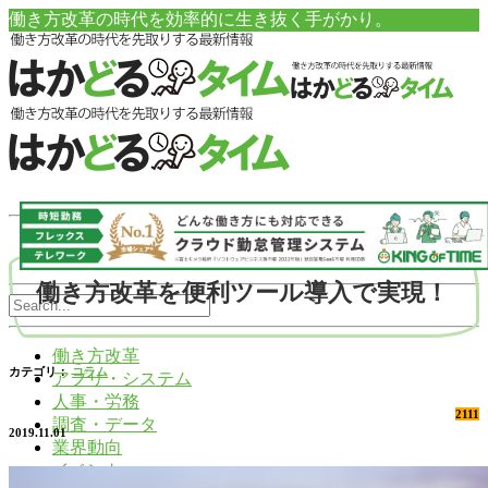
働き方改革の時代を効率的に生き抜く手がかり。
働き方改革を便利ツール導入で実現！
働き方改革
カテゴリ：
コラム
アプリ・システム
人事・労務
2111
調査・データ
2019.11.01
業界動向
イベント