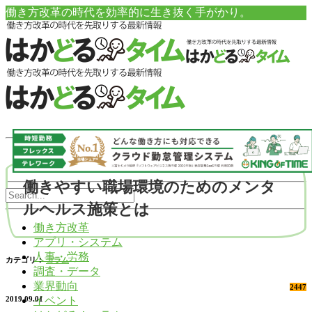
働き方改革の時代を効率的に生き抜く手がかり。
働きやすい職場環境のためのメンタ
ルヘルス施策とは
働き方改革
アプリ・システム
人事・労務
カテゴリ：
コラム
調査・データ
業界動向
2447
イベント
2019.09.01