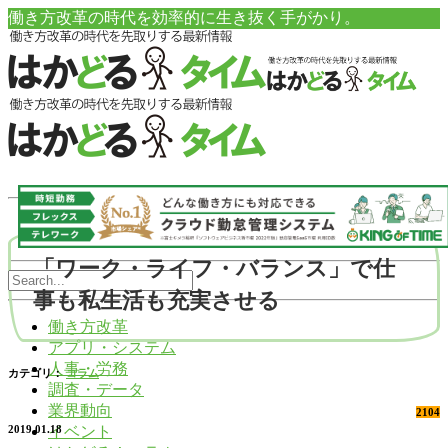
働き方改革の時代を効率的に生き抜く手がかり。
「ワーク・ライフ・バランス」で仕
事も私生活も充実させる
働き方改革
アプリ・システム
人事・労務
カテゴリ：
コラム
調査・データ
業界動向
2104
イベント
2019.01.18