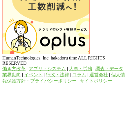
HumanTechnologies, Inc. hakadoru time ALL RIGHTS
RESERVED
働き方改革
|
アプリ・システム
|
人事・労務
|
調査・データ
|
業界動向
|
イベント
|
行政・法律
|
コラム
|
運営会社
|
個人情
報保護方針・プライバシーポリシー
|
サイトポリシー
|