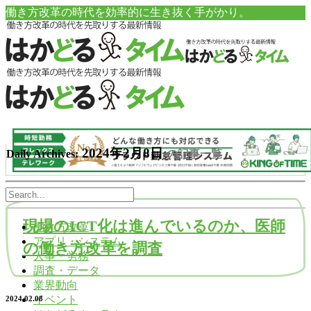
働き方改革の時代を効率的に生き抜く手がかり。
2024年2月8日
Daily Archives:
の記事一覧
現場のICT化は進んでいるのか、医師
働き方改革
アプリ・システム
の働き方改革を調査
人事・労務
調査・データ
業界動向
イベント
2024.02.08