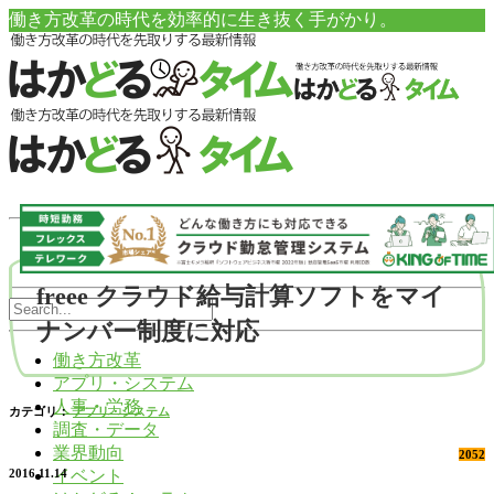
働き方改革の時代を効率的に生き抜く手がかり。
freee クラウド給与計算ソフトをマイ
ナンバー制度に対応
働き方改革
アプリ・システム
人事・労務
カテゴリ：
アプリ・システム
調査・データ
業界動向
2052
イベント
2016.11.14