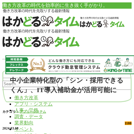
働き方改革の時代を効率的に生き抜く手がかり。
中小企業特化型の「シン・採用できる
くん」、IT導入補助金が活用可能に
働き方改革
アプリ・システム
人事・労務
カテゴリ：
アプリ・システム
調査・データ
業界動向
1188
イベント
2024.03.08