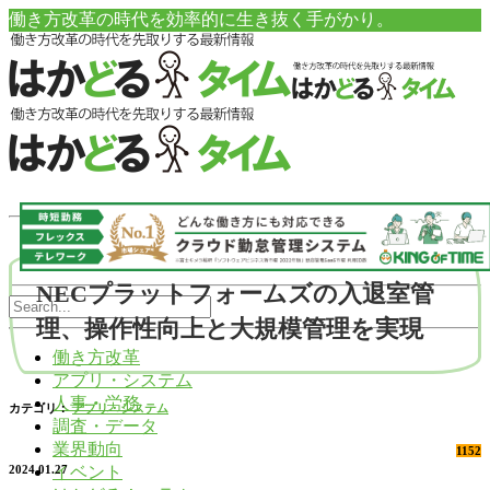
働き方改革の時代を効率的に生き抜く手がかり。
NECプラットフォームズの入退室管
理、操作性向上と大規模管理を実現
働き方改革
アプリ・システム
人事・労務
カテゴリ：
アプリ・システム
調査・データ
業界動向
1152
イベント
2024.01.27