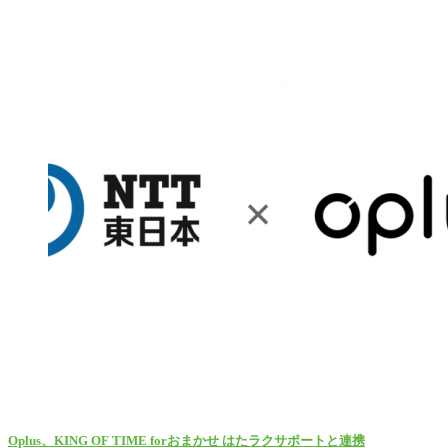
Oplus、KING OF TIME forおまかせ はたラクサポートと連携