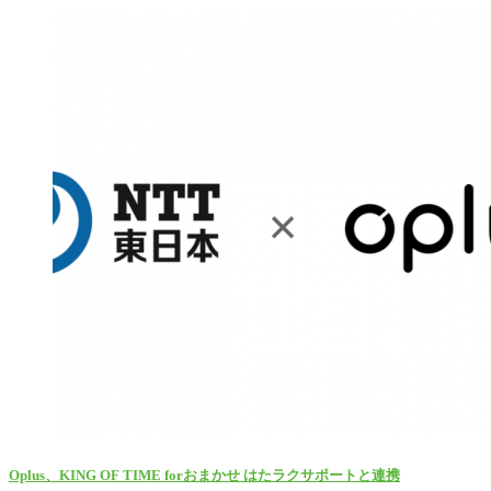
Oplus、KING OF TIME forおまかせ はたラクサポートと連携