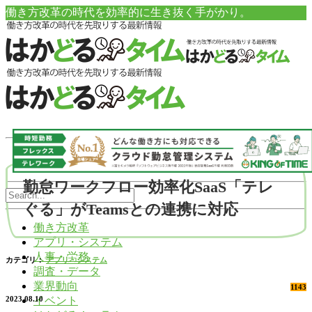
働き方改革の時代を効率的に生き抜く手がかり。
勤怠ワークフロー効率化SaaS「テレ
ぐる」がTeamsとの連携に対応
働き方改革
アプリ・システム
人事・労務
カテゴリ：
アプリ・システム
調査・データ
業界動向
1143
イベント
2023.08.10