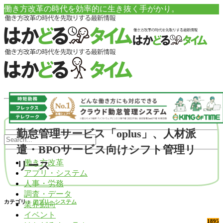
働き方改革の時代を効率的に生き抜く手がかり。
勤怠管理サービス「oplus」、人材派
遣・BPOサービス向けシフト管理リ
働き方改革
リース
アプリ・システム
人事・労務
調査・データ
カテゴリ：
アプリ・システム
業界動向
イベント
1895