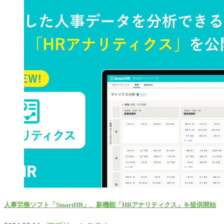
人事労務ソフト「SmartHR」、新機能「HRアナリティクス」を提供開始