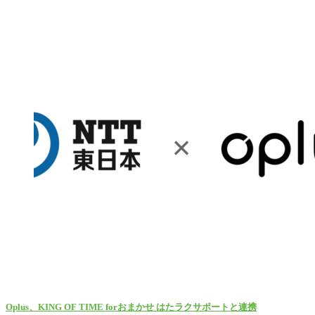
Oplus、KING OF TIME forおまかせ はたラクサポートと連携