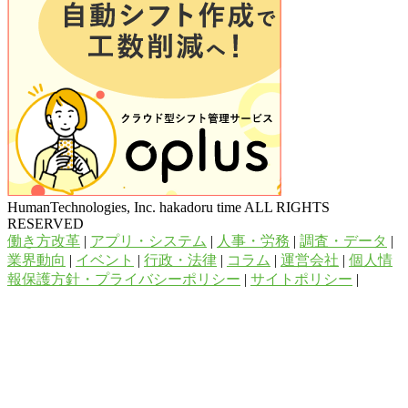
HumanTechnologies, Inc. hakadoru time ALL RIGHTS
RESERVED
働き方改革
|
アプリ・システム
|
人事・労務
|
調査・データ
|
業界動向
|
イベント
|
行政・法律
|
コラム
|
運営会社
|
個人情
報保護方針・プライバシーポリシー
|
サイトポリシー
|