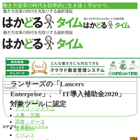
働き方改革の時代を効率的に生き抜く手がかり。
ランサーズの「Lancers
Enterprise」、「IT導入補助金2020」
働き方改革
対象ツールに認定
アプリ・システム
人事・労務
調査・データ
カテゴリ：
アプリ・システム
業界動向
イベント
1761