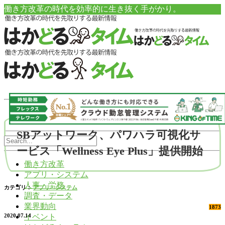
働き方改革の時代を効率的に生き抜く手がかり。
SBアットワーク、パワハラ可視化サ
ービス「Wellness Eye Plus」提供開始
働き方改革
アプリ・システム
人事・労務
カテゴリ：
アプリ・システム
調査・データ
業界動向
1873
イベント
2020.07.14