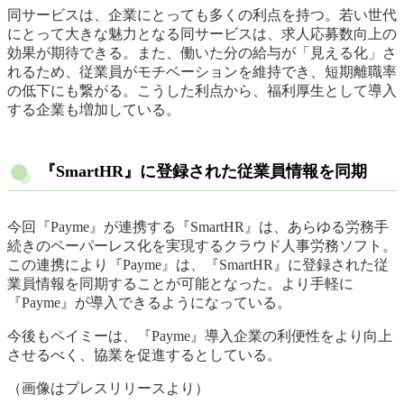
同サービスは、企業にとっても多くの利点を持つ。若い世代
にとって大きな魅力となる同サービスは、求人応募数向上の
効果が期待できる。また、働いた分の給与が「見える化」さ
れるため、従業員がモチベーションを維持でき、短期離職率
の低下にも繋がる。こうした利点から、福利厚生として導入
する企業も増加している。
『SmartHR』に登録された従業員情報を同期
今回『Payme』が連携する『SmartHR』は、あらゆる労務手
続きのペーパーレス化を実現するクラウド人事労務ソフト。
この連携により『Payme』は、『SmartHR』に登録された従
業員情報を同期することが可能となった。より手軽に
『Payme』が導入できるようになっている。
今後もペイミーは、『Payme』導入企業の利便性をより向上
させるべく、協業を促進するとしている。
（画像はプレスリリースより）