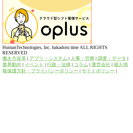
HumanTechnologies, Inc. hakadoru time ALL RIGHTS
RESERVED
働き方改革
|
アプリ・システム
|
人事・労務
|
調査・データ
|
業界動向
|
イベント
|
行政・法律
|
コラム
|
運営会社
|
個人情
報保護方針・プライバシーポリシー
|
サイトポリシー
|