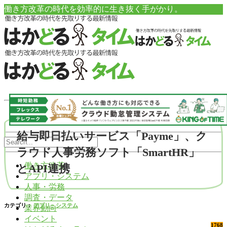
働き方改革の時代を効率的に生き抜く手がかり。
給与即日払いサービス「Payme」、ク
ラウド人事労務ソフト「SmartHR」
働き方改革
とAPI連携
アプリ・システム
人事・労務
調査・データ
カテゴリ：
アプリ・システム
業界動向
イベント
1768