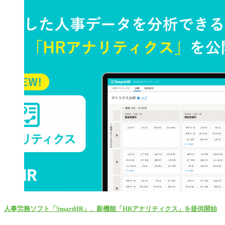
人事労務ソフト「SmartHR」、新機能「HRアナリティクス」を提供開始