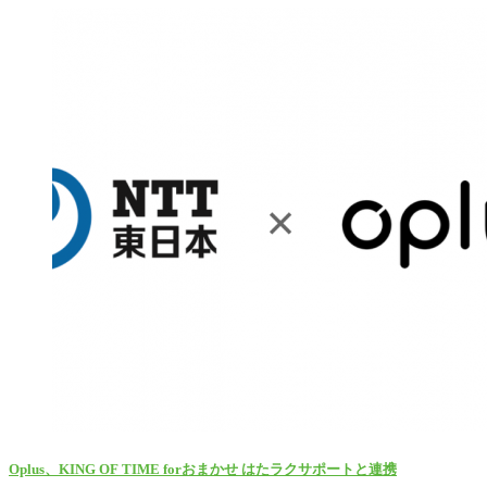
Oplus、KING OF TIME forおまかせ はたラクサポートと連携