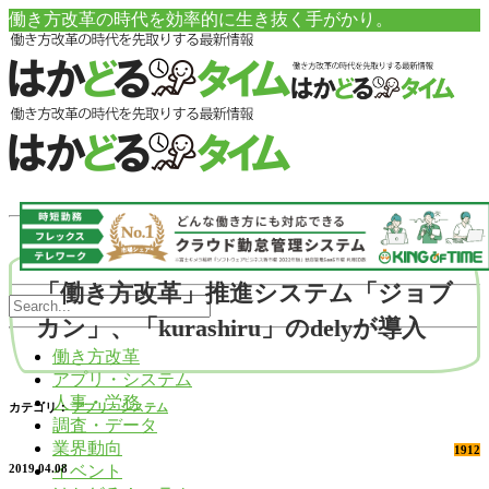
働き方改革の時代を効率的に生き抜く手がかり。
「働き方改革」推進システム「ジョブ
カン」、「kurashiru」のdelyが導入
働き方改革
アプリ・システム
人事・労務
カテゴリ：
アプリ・システム
調査・データ
業界動向
1912
イベント
2019.04.08