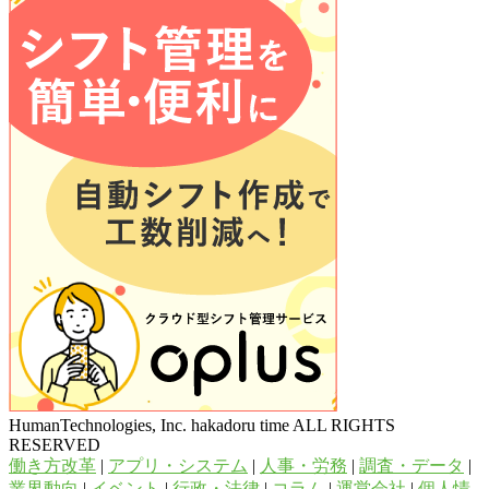
HumanTechnologies, Inc. hakadoru time ALL RIGHTS
RESERVED
働き方改革
|
アプリ・システム
|
人事・労務
|
調査・データ
|
業界動向
|
イベント
|
行政・法律
|
コラム
|
運営会社
|
個人情