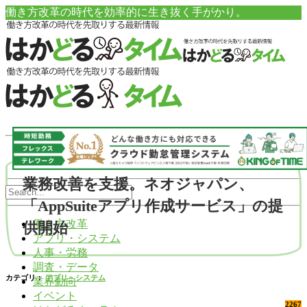
働き方改革の時代を効率的に生き抜く手がかり。
業務改善を支援。ネオジャパン、
「AppSuiteアプリ作成サービス」の提
働き方改革
供開始
アプリ・システム
人事・労務
調査・データ
カテゴリ：
アプリ・システム
業界動向
イベント
2267