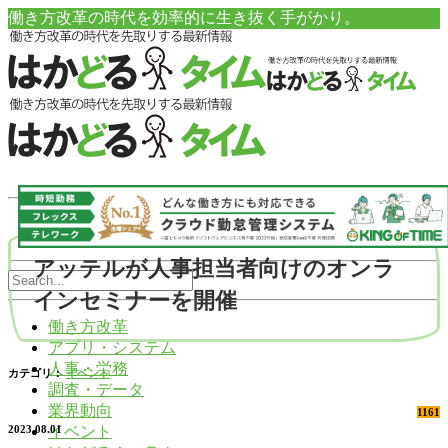
働き方改革の時代を効率的に生き抜く手がかり。
アッテルが人事担当者向けのオンラ
インセミナーを開催
働き方改革
アプリ・システム
人事・労務
カテゴリ：
イベント
調査・データ
業界動向
1161
イベント
2023.08.01